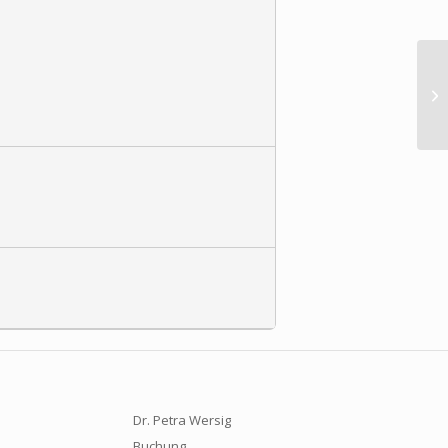
Ch
Eu
Dr. Petra Wersig
Buchung