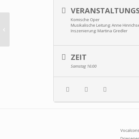
VERANSTALTUNGS
Komische Oper
Musikalische Leitung: Anne Hinrichs
Gloria Bruni: Creazione/Schöpfung
Inszenierung: Martina Gredler
ZEIT
Samstag 16:00
Vocalcons
Driesener 