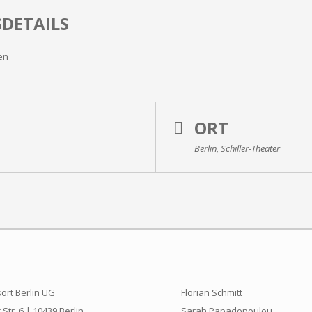
DETAILS
en
ORT
Berlin, Schiller-Theater
ort Berlin UG
Florian Schmitt
Str. 6 | 10439 Berlin
Sarah Papadopoulou