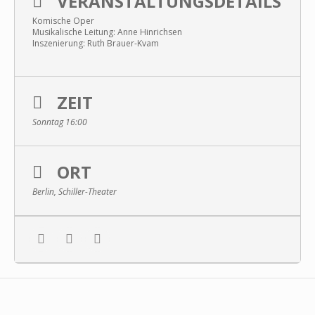
VERANSTALTUNGSDETAILS
Komische Oper
Musikalische Leitung: An­ne Hin­rich­sen
Inszenierung: Ruth Brau­er-­Kvam
ZEIT
Sonntag 16:00
ORT
Berlin, Schiller-Theater