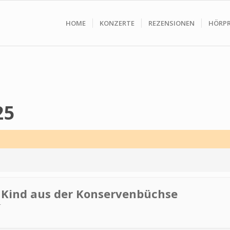
HOME
KONZERTE
REZENSIONEN
HÖRP
25
 Kind aus der Kon­ser­ven­büchse
r