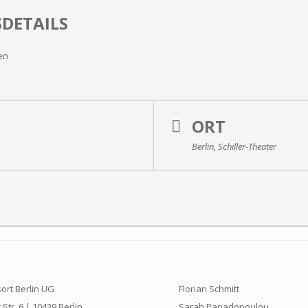
DETAILS
sen
ORT
Berlin, Schiller-Theater
ort Berlin UG
Florian Schmitt
Str. 6 | 10439 Berlin
Sarah Papadopoulou