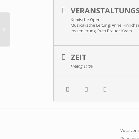
VERANSTALTUNGS
Komische Oper
Musikalische Leitung: An­ne Hin­rich­
Tausend in Tempelhof – Gustav
Inszenierung: Ruth Brau­er-­Kvam
Mahler
ZEIT
Freitag 11:00
Vocalcons
Driesener 