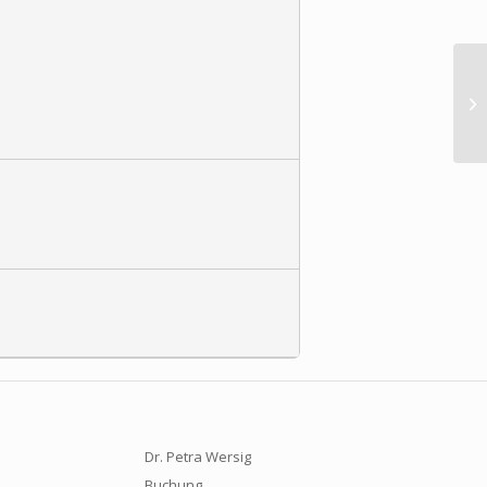
Nu
Dr. Petra Wersig
Buchung