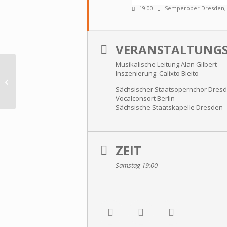
19:00
Semperoper Dresden
VERANSTALTUNGS
Musikalische Leitung:Alan Gilbert
Inszenierung: Calixto Bieito
Hoffnung I
Sächsischer Staatsopernchor Dres
Vocalconsort Berlin
Sächsische Staatskapelle Dresden
ZEIT
Samstag 19:00