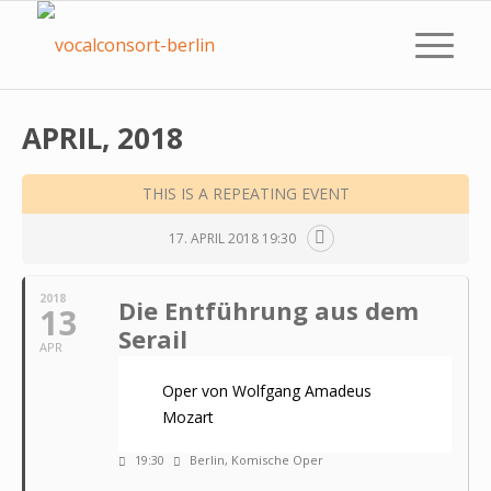
APRIL, 2018
THIS IS A REPEATING EVENT
17. APRIL 2018 19:30
2018
Die Entführung aus dem
13
Serail
APR
Oper von Wolfgang Amadeus
Mozart
19:30
Berlin, Komische Oper