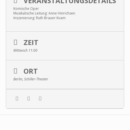
VERANSTALTUNGSDETAILS
Komische Oper
Musikalische Leitung: An­ne Hin­rich­sen
Inszenierung: Ruth Brau­er-­Kvam
ZEIT
Mittwoch 11:00
ORT
Berlin, Schiller-Theater