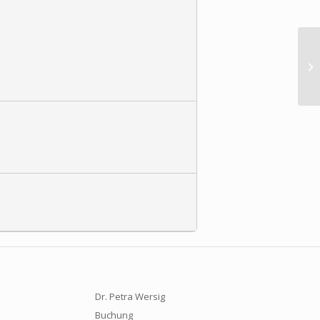
Ve
vo
Dr. Petra Wersig
Buchung