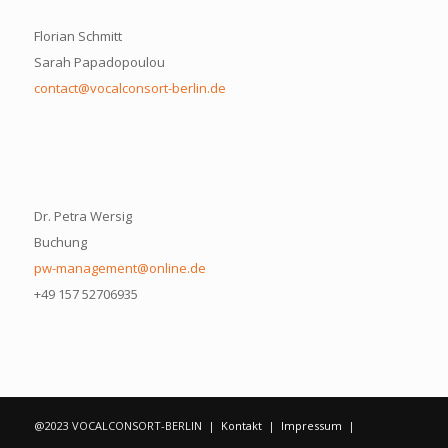
Florian Schmitt
Sarah Papadopoulou
contact@vocalconsort-berlin.de
Dr. Petra Wersig
Buchung
pw-management@online.de
+49 157 52706935
@2023 VOCALCONSORT-BERLIN |
Kontakt
|
Impressum
|