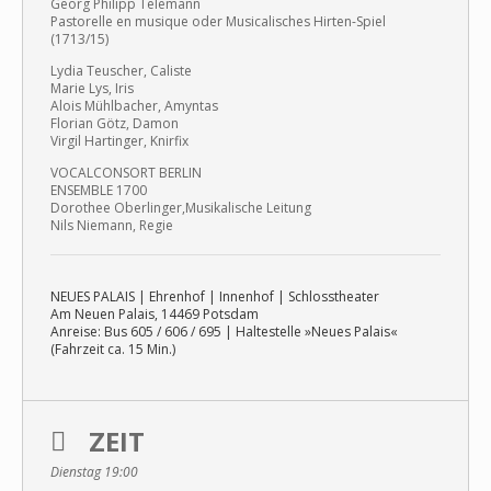
Georg Philipp Telemann
Pastorelle en musique oder Musicalisches Hirten-Spiel
(1713/15)
Lydia Teuscher, Caliste
Marie Lys, Iris
Alois Mühlbacher, Amyntas
Florian Götz, Damon
Virgil Hartinger, Knirfix
VOCALCONSORT BERLIN
ENSEMBLE 1700
Dorothee Oberlinger,Musikalische Leitung
Nils Niemann, Regie
NEUES PALAIS | Ehrenhof | Innenhof | Schlosstheater
Am Neuen Palais, 14469 Potsdam
Anreise: Bus 605 / 606 / 695 | Haltestelle »Neues Palais«
(Fahrzeit ca. 15 Min.)
ZEIT
Dienstag 19:00