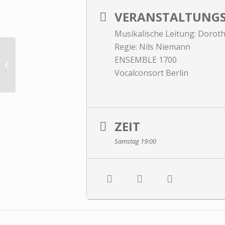
VERANSTALTUNGS
Musikalische Leitung: Dorot
Regie: Nils Niemann
ENSEMBLE 1700
„Vom Himmel hoch, da komm ich
her“ – RSB-Weihnachtskonzert
Vocalconsort Berlin
ZEIT
Samstag 19:00