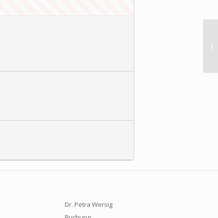
„V
he
Dr. Petra Wersig
Buchung