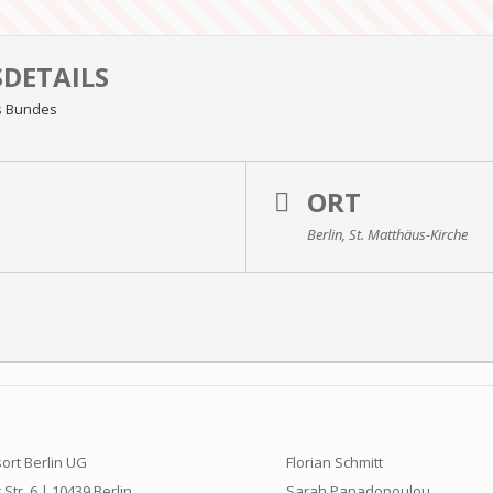
DETAILS
es Bundes
ORT
Berlin, St. Matthäus-Kirche
ort Berlin UG
Florian Schmitt
Str. 6 | 10439 Berlin
Sarah Papadopoulou