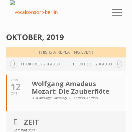
OKTOBER, 2019
THIS IS A REPEATING EVENT
11. OKTOBER 2019 0:00
13. OKTOBER 2019 0:00
2019
Wolfgang Amadeus
12
Mozart: Die Zauberflöte
OKT
(Ganztägig: Samstag)
Taiwan
, Taiwan
ZEIT
Samstag 0:00