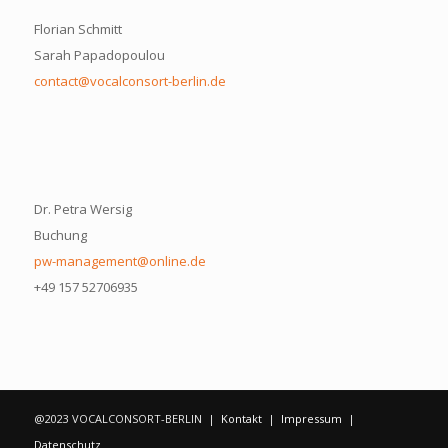
Florian Schmitt
Sarah Papadopoulou
contact@vocalconsort-berlin.de
Dr. Petra Wersig
Buchung
pw-management@online.de
+49 157 52706935
@2023 VOCALCONSORT-BERLIN |
Kontakt
|
Impressum
|
Datenschutz