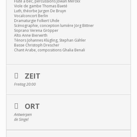
Flûte à bec, percussions Jowan Merckx
Viole de gambe Thomas Baeté
Luth, théorbe Jurgen De Bruyn
Vocalconcort Berlin
Dramaturgie Folkert Uhde
Scénographie, conception lumière Jörg Bittner
Soprano Verena Gröpper
Alto Anne Bierwirth
Ténors Johannes Klügling, Stephan Gähler
Basse Christoph Drescher
Chant Arabe, compositions Ghalia Benali
ZEIT
Freitag 20:00
ORT
Antwerpen
de Singel