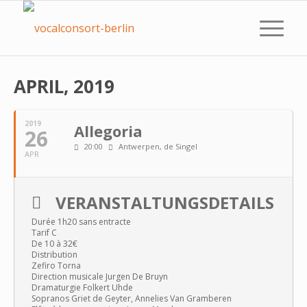
APRIL, 2019
2019
Allegoria
26
20:00
Antwerpen
, de Singel
APR
VERANSTALTUNGSDETAILS
Durée 1h20 sans entracte
Tarif C
De 10 à 32€
Distribution
Zefiro Torna
Direction musicale Jurgen De Bruyn
Dramaturgie Folkert Uhde
Sopranos Griet de Geyter, Annelies Van Gramberen