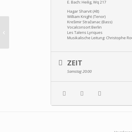
E. Bach: Heilig, Wq 217
Hagar Sharvit (Alt)
William Knight (Tenor)
Krešimir Stražanac (Bass)
Vocalconsort Berlin
Georg Philipp Telemann: Pastorelle
Les Talens Lyriques
en musique
Musikalische Leitung: Christophe R
ZEIT
Samstag 20:00