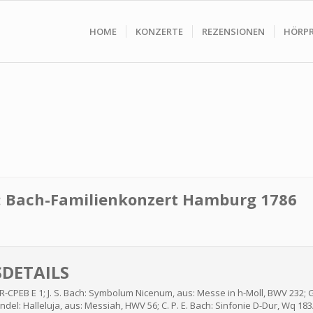
HOME
KONZERTE
REZENSIONEN
HÖRP
g: Bach-Familienkonzert Hamburg 1786
DETAILS
BR-CPEB E 1; J. S. Bach: Symbolum Nicenum, aus: Messe in h-Moll, BWV 232; G
del: Halleluja, aus: Messiah, HWV 56; C. P. E. Bach: Sinfonie D-Dur, Wq 183/1