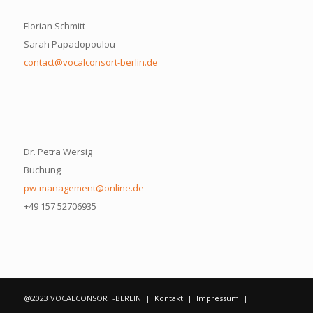
Florian Schmitt
Sarah Papadopoulou
contact@vocalconsort-berlin.de
Dr. Petra Wersig
Buchung
pw-management@online.de
+49 157 52706935
@2023 VOCALCONSORT-BERLIN |
Kontakt
|
Impressum
|