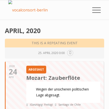
APRIL, 2020
THIS IS A REPEATING EVENT
25. APRIL 2020 0:00
2020
24
ABGESAGT
Mozart: Zauberflöte
APR
Wegen der unsicheren politischen
Lage abgesagt.
(Ganztägig: Freitag)
Santiago de Chile