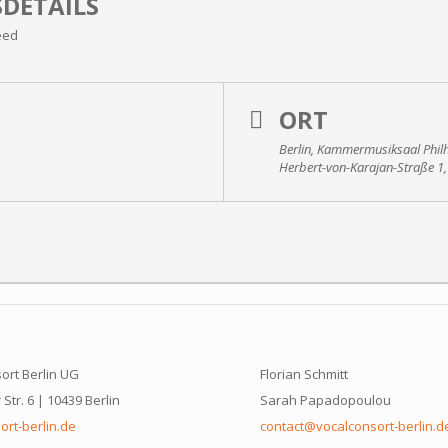
DETAILS
eed
ORT
Berlin, Kammermusiksaal Phil
Herbert-von-Karajan-Straße 1,
ort Berlin UG
Florian Schmitt
Str. 6 | 10439 Berlin
Sarah Papadopoulou
ort-berlin.de
contact@vocalconsort-berlin.d