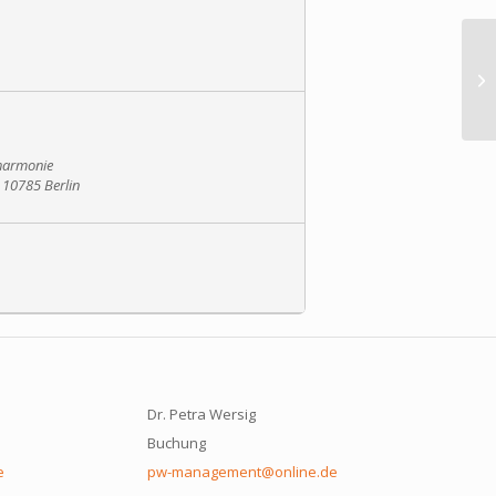
Or
harmonie
 10785 Berlin
Dr. Petra Wersig
Buchung
e
pw-management@online.de