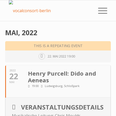
MAI, 2022
THIS IS A REPEATING EVENT
22. MAI 2022 19:00
2022
Henry Purcell: Dido and
22
Aeneas
MAI
19:00
Ludwigsburg, Schloßpark
VERANSTALTUNGSDETAILS
Musikalische Leitung: Chris Moulds