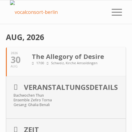
AUG, 2026
2026
The Allegory of Desire
30
17:00
Schweiz, Kirche Amsoldingen
AUG
VERANSTALTUNGSDETAILS
Bachwochen Thun
Ensemble Zefiro Torna
Gesang: Ghalia Benali
ZEIT