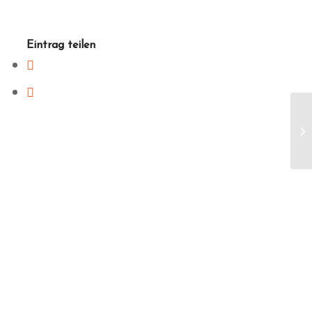
Eintrag teilen
Sa
Tä