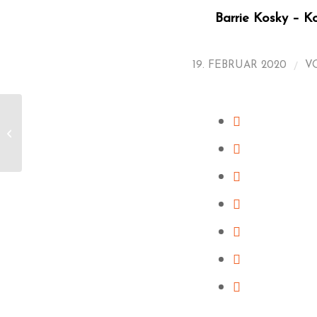
Barrie Kosky – K
/
19. FEBRUAR 2020
V
Marcus Creed – Dirigent