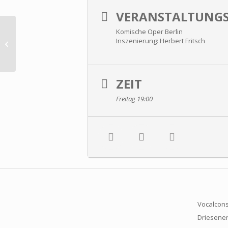
VERANSTALTUNGS
Komische Oper Berlin
Felix Mendelssohn-Bartholdy:
Inszenierung: Herbert Fritsch
Antigone.
Schauspielmusik zur Tragödie von...
ZEIT
Freitag 19:00
Vocalcons
Driesener 