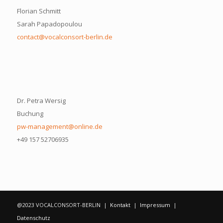
Florian Schmitt
Sarah Papadopoulou
contact@vocalconsort-berlin.de
Dr. Petra Wersig
Buchung
pw-management@online.de
+49 157 52706935
@2023 VOCALCONSORT-BERLIN |
Kontakt
|
Impressum
|
Datenschutz